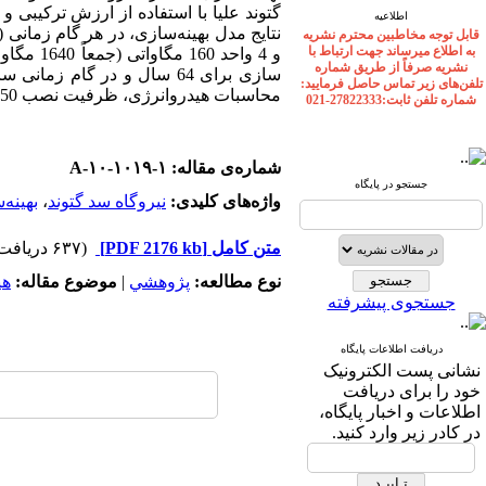
گتوند علیا با استفاده از ارزش ترکیبی
اطلاعیه
قابل توجه مخاطبین محترم نشریه
به اطلاع میرساند جهت ارتباط با
و 4 واحد
نشریه صرفاً از طریق شماره
سازی برای 64 سال و در گا
تلفن‌های زیر تماس حاصل فرمایید:
محاسبات هیدروانرژی، ظرفیت نصب 50 تا 60 مگاوات به عنوان ظرفیت نصب بهینه پیشنهاد گردید.
شماره تلفن ثابت:27822333-021
شماره‌ی مقاله: A-۱۰-۱۰۱۹-۱
جستجو در پایگاه
واژه‌های کلیدی:
نیروگاه سد گتوند
،
بهینه‌
متن کامل
[PDF 2176 kb]
(۶۳۷ دریافت)
نوع مطالعه:
پژوهشي
|
موضوع مقاله:
هی
جستجوی پیشرفته
دریافت اطلاعات پایگاه
نشانی پست الکترونیک
خود را برای دریافت
اطلاعات و اخبار پایگاه،
در کادر زیر وارد کنید.