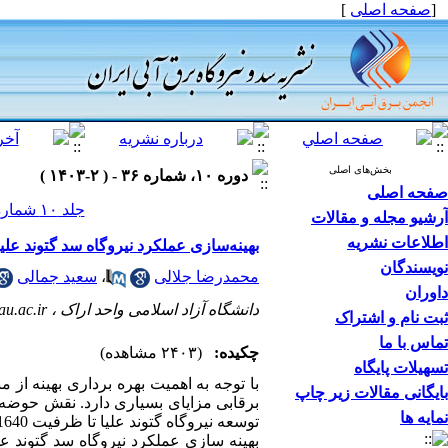
[
صفحه اصلی
]
بخش‌های اصلی
دوره ۱۰، شماره ۳۶ - ( ۲-۱۴۰۳ )
صفحه اصلی
جلد ۱۰ شماره ۳۶ صفحات ۲۹-۱۴
آرشیو مجله و مقالات
اطلاعات نشریه
بهینه‌سازی عملکرد نیروگاه سد گتوند ع
نویسندگان
محمدرضا جلالی
،
سعید جمالی
داوران
دانشگاه آزاد اسلامی واحد اراک ،
au.ac.ir
ثبت نام و اشتراک
تماس با ما
چکیده:
(۲۴۰۳ مشاهده)
تسهیلات پایگاه
با توجه به اهمیت بهره برداری بهینه از
بایگانی مقالات زیر چاپ
برقابی مزایای بسیاری دارد. نقش حوضه آب
نمایه ها
بهینه سازی عملکرد نیروگاه سد گتوند ع