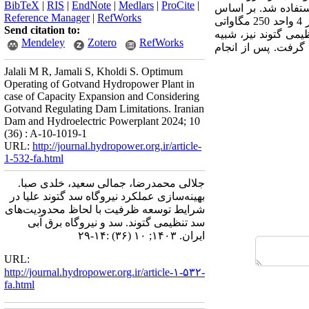
BibTeX
|
RIS
|
EndNote
|
Medlars
|
ProCite
|
ستفاده شد. بر اساس
Reference Manager
|
RefWorks
نتایج مدل بهینه‌سازی، در هر گام زمانی (ساعت)، ظرفیت بهینه عملکرد نیروگاه در یک سال نرمال، با ترکیبی از 4 واحد 250 مگاواتی
Send citation to:
سد تنظیمی گتوند نیز، شبیه
Mendeley
Zotero
RefWorks
ت گرفت. پس از انجام
Jalali M R, Jamali S, Kholdi S. Optimum
Operating of Gotvand Hydropower Plant in
case of Capacity Expansion and Considering
Gotvand Regulating Dam Limitations. Iranian
Dam and Hydroelectric Powerplant 2024; 10
(36) : A-10-1019-1
URL:
http://journal.hydropower.org.ir/article-
1-532-fa.html
جلالی محمدرضا، جمالی سعید، خلدی صبا.
بهینه‌سازی عملکرد نیروگاه سد گتوند علیا در
شرایط توسعه ظرفیت با لحاظ محدودیت‌های
سد تنظیمی گتوند. سد و نیروگاه برق آبی
ایران. ۱۴۰۳; ۱۰ (۳۶) :۱۴-۲۹
URL:
http://journal.hydropower.org.ir/article-۱-۵۳۲-
fa.html