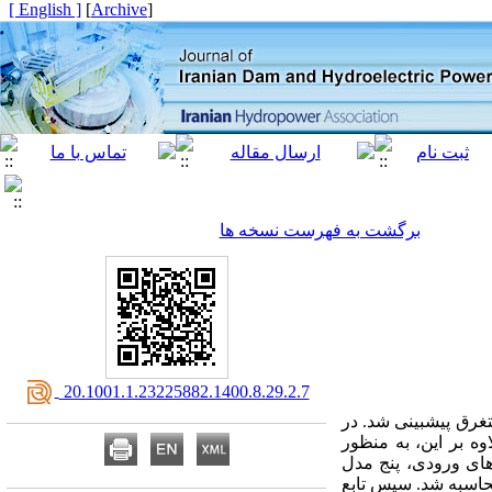
[ English ]
]
Archive
[
برگشت به فهرست نسخه ها
‎ 20.1001.1.23225882.1400.8.29.2.7
رق پیش­بینی شد. در
ه بر این، به منظور
های ورودی، پنج مدل
محاسبه شد. سپس تابع