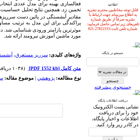
فعال­سازی بهینه برای مدل عددی انتخاب 
اطلاعیه
تخمین زد. همچنین نتایج تحلیل حساسیت 
قابل توجه مخاطبین محترم نشریه
به اطلاع میرساند جهت ارتباط با
مقادیر آبشستگی در پائین دست سرریزها
نشریه صرفاً از طریق شماره
پراکندگی برای این مدل به ترتیب مساوی با 880/0 و 127/0 محاسبه شد. علاوه بر این، پارامتر ب
تلفن‌های زیر تماس حاصل فرمایید:
شماره تلفن ثابت:27822333-021
موثرترین پارامتر ورودی شناسایی شد. د
مورد ماشین آموزش نیرومند ارائه شد.
جستجو در پایگاه
واژه‌های کلیدی:
سرریز مستغرق
،
آبشست
متن کامل
[PDF 1552 kb]
(۱۰۳۸ دریافت)
نوع مطالعه:
پژوهشي
|
موضوع مقاله:
سد
جستجوی پیشرفته
دریافت اطلاعات پایگاه
نشانی پست الکترونیک
خود را برای دریافت
اطلاعات و اخبار پایگاه،
در کادر زیر وارد کنید.