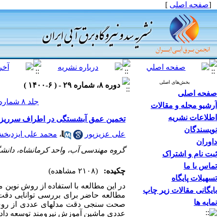
[
صفحه اصلی
]
بخش‌های اصلی
دوره ۸، شماره ۲۹ - ( ۶-۱۴۰۰ )
صفحه اصلی
جلد ۸ شماره ۲۹ صفحات ۵۱-۴۰
آرشیو مجله و مقالات
اطلاعات نشریه
تخمین عمق آبشستگی در اطراف سرریزها
نویسندگان
علی عزیزپور
،
محمد علی ایزدبخ
داوران
گروه مهندسی آب، واحد کرمانشاه، دانشگا
ثبت نام و اشتراک
تماس با ما
چکیده:
(۲۱۰۸ مشاهده)
تسهیلات پایگاه
در این مطالعه با استفاده از روش نوین
بایگانی مقالات زیر چاپ
مطالعه حاضر برای بررسی توانایی دقت 
نمایه ها
صحت سنجی دقت مدل­های عددی از روش اع
عددی ماشین آموزش نیرومند توسعه داد شد