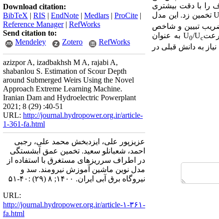
ف را با دقت بیشتری
Download citation:
تخمین زد. این مدل
BibTeX
|
RIS
|
EndNote
|
Medlars
|
ProCite
|
Reference Manager
|
RefWorks
 ضریب تبیین و شاخص
Send citation to:
/U
U
به عنوان
0
c
Mendeley
Zotero
RefWorks
از به دانش قبلی در
azizpor A, izadbakhsh M A, rajabi A,
shabanlou S. Estimation of Scour Depth
around Submerged Weirs Using the Novel
Approach Extreme Learning Machine.
Iranian Dam and Hydroelectric Powerplant
2021; 8 (29) :40-51
URL:
http://journal.hydropower.org.ir/article-
1-361-fa.html
عزیزپور علی، ایزدبخش محمد علی، رجبی
احمد، شعبانلو سعید. تخمین عمق آبشستگی
در اطراف سرریزهای مستغرق با استفاده از
مدل نوین ماشین آموزش نیرومند. سد و
نیروگاه برق آبی ایران. ۱۴۰۰; ۸ (۲۹) :۴۰-۵۱
URL:
http://journal.hydropower.org.ir/article-۱-۳۶۱-
fa.html