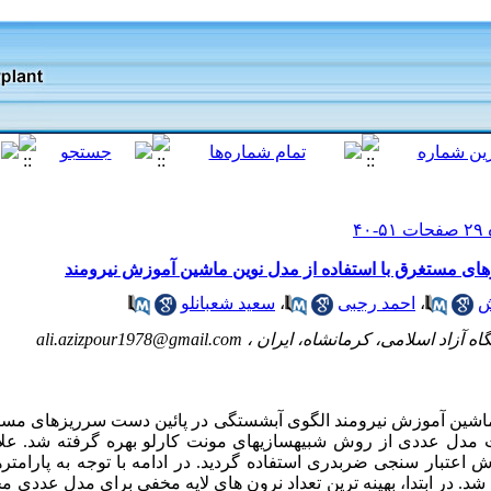
ی مستغرق با استفاده از مدل نوین ماشین آموزش نیرومند
ش
،
احمد رجبی
،
سعید شعبانلو
ه آزاد اسلامی، کرمانشاه، ایران ،
ali.azizpour1978@gmail.com
 ماشین آموزش نیرومند الگوی آبشستگی در پائین دست سرریزهای مستغ
مدل عددی از روش شبیه­سازی­های مونت کارلو بهره گرفته شد. علاو
تبار سنجی ضربدری استفاده گردید. در ادامه با توجه به پارامتر
. در ابتدا، بهینه ترین تعداد نرون های لایه مخفی برای مدل عددی 