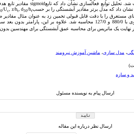
شد. تحلیل توابع فعال­سازی نشان داد که تابع
sigmoid
مقادیر تابع هد
نشان داد که مدل برتر مقادیر آبشستگی را بر حسب
/h
, d
, z/h
/U
U
0
c
t
50
t
ی مستغرق را با دقت قابل قبولی تخمین زد به عنوان مثال مقادیر
دون بعد سرعت
ر نهایت یک ماتریس برای محاسبه عمق آبشستگی برای مهندسین بدون نی
گی
،
مدل سازی
،
ماشین آموزش نیرومند
 و سازه
ارسال پیام به نویسنده مسئول
ارسال نظر درباره این مقاله