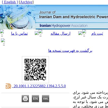
[ English ]
]
Archive
[
برگشت به فهرست نسخه ها
‎ 20.1001.1.23225882.1394.2.5.5.0
پرداخته می شود. برای
ت یک سیال غیر لزج،
 می شود. با توجه به
ط مرزی مختلف، برای