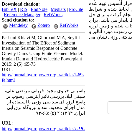
فزار انسیس تهیه شده
Download citation:
ل لحاظ شده و شرایط
BibTeX
|
RIS
|
EndNote
|
Medlars
|
ProCite
نجام گرفته و برای حل
RefWorks
|
Reference Manager
|
Send citation to:
یدار می باشد. برای
Mendeley
Zotero
RefWorks
خاب شده و زمین لرزه
 نظر برای دو حالت مخزن بدون رسوب و مخزن با 20 درصد حجمی رسوب مورد آنالیز و
سد بتنی وزتی نشان می
Pasbani Khiavi M, Ghorbani M A, Seyfi L.
Investigation of The Effect of Sediment
Inertia on Seismic Response of Concrete
Gravity Dams Using Finite Element Model.
Iranian Dam and Hydroelectric Powerplant
2015; 2 (5) :65-73
URL:
http://journal.hydropower.org.ir/article-1-69-
fa.html
پاسبانی خیاوی مجید، قربانی مرتضی علی،
سیفی لیلا. بررسی تاثیر اینرسی رسوب بر
پاسخ لرزه ای سد بتنی وزنی با استفاده از
مدل اجزای محدود. سد و نیروگاه برق آبی
ایران. ۱۳۹۴; ۲ (۵) :۶۵-۷۳
URL:
http://journal.hydropower.org.ir/article-۱-۶۹-