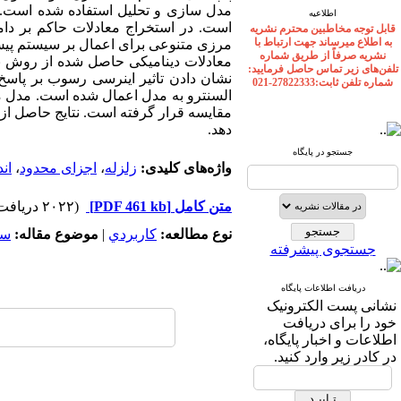
مدل سازی و تحلیل استفاده شده است. ب
اطلاعیه
است. در استخراج معادلات حاکم بر دا
قابل توجه مخاطبین محترم نشریه
به اطلاع میرساند جهت ارتباط با
مرزی متنوعی برای اعمال بر سیستم پیش ب
نشریه صرفاً از طریق شماره
معادلات دینامیکی حاصل شده از روش ن
تلفن‌های زیر تماس حاصل فرمایید:
نشان دادن تاثیر اینرسی رسوب بر پاسخ
شماره تلفن ثابت:27822333-021
مقایسه قرار گرفته است. نتایج حاصل از 
دهد.
جستجو در پایگاه
واژه‌های کلیدی:
زلزله
،
اجزای محدود
،
ان
متن کامل
[PDF 461 kb]
(۲۰۲۲ دریافت)
نوع مطالعه:
كاربردي
|
موضوع مقاله:
سد
جستجوی پیشرفته
دریافت اطلاعات پایگاه
نشانی پست الکترونیک
خود را برای دریافت
اطلاعات و اخبار پایگاه،
در کادر زیر وارد کنید.