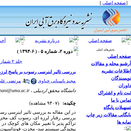
[
صفحه اصلی
]
بخش‌های اصلی
دوره ۲، شماره ۵ - ( ۶-۱۳۹۴ )
صفحه اصلی
جلد ۲ شماره ۵ صفحات ۷۳-۶۵
آرشیو مجله و مقالات
اطلاعات نشریه
بررسی تاثیر اینرسی رسوب بر پاسخ لرزه 
نویسندگان
مجید پاسبانی خیاوی
،
مرتضی علی
داوران
دانشگاه محقق اردبیلی ،
bani@uma.ac.ir
ثبت نام و اشتراک
تماس با ما
چکیده:
(۹۴۰۷ مشاهده)
تسهیلات پایگاه
در این مقاله به بررسی تاثیر اینرسی رس
بایگانی مقالات زیر چاپ
بررسی رفتار لرزه ای، رسوب کف مخزن
نمایه ها
تراکم پذیر با تغییر مکان های کوچک در
پیچیدگی سیستم سد- مخزن- فونداسیون-