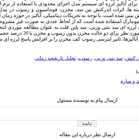
رای آنالیز لرزه ای سیستم مدل اجزای محدودی با استفاده از نرم ا
منه ها، اثرات اندرکنش بین سد، مخزن، فونداسیون و رسوب در مد
ینی شده است. با توجه به تحریکات دینامیکی، آنالیز در حوزه زمان ا
یومارک استفاده شده است که از لحاظ عددی به صورت غیر مشروط پا
 لرزه ای سد بتنی وزنی، سد پاین فلت به عنوان مطالعه موردی انت
السنترو به مدل اعمال شده است. مدل مورد
آنالیزها، تاثیر اینرسی رسوب کف مخزن را بر افزایش پاسخ لرزه ای 
درکنش
،
سد بتنی وزنی
،
رسوب
،
تحلیل تاریخچه زمانی
 و سازه
ارسال پیام به نویسنده مسئول
ارسال نظر درباره این مقاله