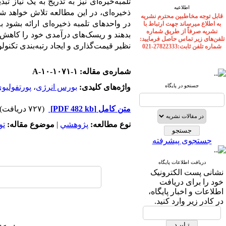
تلمبه‌خیره‌ای نیز به تدریج به یک نیاز
اطلاعیه
ذخیره‌ای، در این مطالعه تلاش خواهد 
قابل توجه مخاطبین محترم نشریه
در واحدهای تلمبه ذخیره‌ای ارائه بشود ب
به اطلاع میرساند جهت ارتباط با
نشریه صرفاً از طریق شماره
بدهند و ریسک‌های درآمدی خود را کاهش 
تلفن‌های زیر تماس حاصل فرمایید:
نظیر قیمت‌گذاری و ایجاد رتبه‌بندی تکنول
شماره تلفن ثابت:27822333-021
شماره‌ی مقاله: A-۱۰-۱۰۷۱-۱
جستجو در پایگاه
واژه‌های کلیدی:
بورس انرژی
،
پورتفولیوی
متن کامل
[PDF 482 kb]
(۷۲۷ دریافت)
نوع مطالعه:
پژوهشي
|
موضوع مقاله:
تو
جستجوی پیشرفته
دریافت اطلاعات پایگاه
نشانی پست الکترونیک
خود را برای دریافت
اطلاعات و اخبار پایگاه،
در کادر زیر وارد کنید.