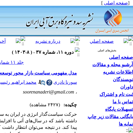
[
صفحه اصلی
]
بخش‌های اصلی
دوره ۱۱، شماره ۳۷ - ( ۸-۱۴۰۳ )
صفحه اصلی
جلد ۱۱ شماره ۳۷ صفحات ۱۴-۱
آرشیو مجله و مقالات
اطلاعات نشریه
مدل مفهومی سیاست بازار محور توسعه واح
نویسندگان
سورنا نادری
،
محمد ابراهیم رئیس
داوران
soorenanaderi@gmail.com
،
ثبت نام و اشتراک
تماس با ما
چکیده:
(۲۴۲۷ مشاهده)
تسهیلات پایگاه
حرکت سیاست‌گذار انرژی در ایران به سو
بایگانی مقالات زیر چاپ
داشته باشد که در سال‌های آتی با افزا
نمایه ها
پیدا کند. در نتیجه می‌توان انتظار دا