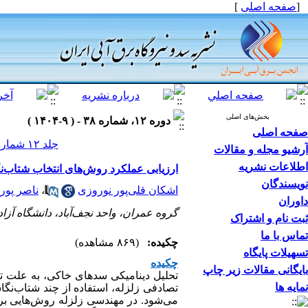
[
صفحه اصلی
]
بخش‌های اصلی
دوره ۱۲، شماره ۳۸ - ( ۹-۱۴۰۴ )
صفحه اصلی
جلد ۱۲ شماره ۳۸ صفحات ۹۳-۸۲
آرشیو مجله و مقالات
اطلاعات نشریه
ارزیابی عملکرد روش‌های انتخاب شتاب‌ن
نویسندگان
اشکان قلی‌پور نوروزی
،
ناصر پور
داوران
گروه عمران، واحد نجف‌آباد، دانشگاه آزاد 
ثبت نام و اشتراک
تماس با ما
چکیده:
(۸۶۹ مشاهده)
تسهیلات پایگاه
چکیده
بایگانی مقالات زیر چاپ
تحلیل دینامیکی سدهای خاکی، به علت تعد
نمایه ها
تصادفی زلزله، استفاده از چند شتاب‌ن
می‌شود. در مهندسی زلزله روش‌هایی برا