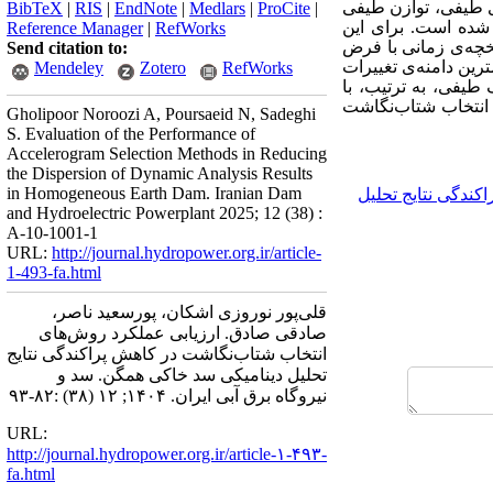
ی طیفی، توازن طیفی
BibTeX
|
RIS
|
EndNote
|
Medlars
|
ProCite
|
شده است. برای این
Reference Manager
|
RefWorks
خچه‌ی زمانی با فرض
Send citation to:
ن دامنه‌ی تغییرات
Mendeley
Zotero
RefWorks
یفی، به ترتیب، با
ش انتخاب شتاب‌نگاشت
Gholipoor Noroozi A, Poursaeid N, Sadeghi
S. Evaluation of the Performance of
Accelerogram Selection Methods in Reducing
the Dispersion of Dynamic Analysis Results
in Homogeneous Earth Dam. Iranian Dam
اکندگی نتایج تحلیل
and Hydroelectric Powerplant 2025; 12 (38) :
A-10-1001-1
URL:
http://journal.hydropower.org.ir/article-
1-493-fa.html
قلی‌پور نوروزی اشکان، پورسعید ناصر،
صادقی صادق. ارزیابی عملکرد روش‌های
انتخاب شتاب‌نگاشت در کاهش پراکندگی نتایج
تحلیل دینامیکی سد خاکی همگن. سد و
نیروگاه برق آبی ایران. ۱۴۰۴; ۱۲ (۳۸) :۸۲-۹۳
URL:
http://journal.hydropower.org.ir/article-۱-۴۹۳-
fa.html