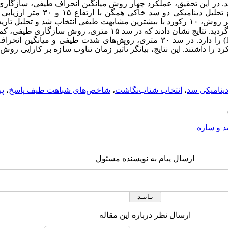
د. در این تحقیق، عملکرد چهار روش میانگین انحراف طیفی، سازگار
تحلیل دینامیکی دو سد خاکی همگن با ارتفاع
۱۵
و
۳۰
متر ارزیابی 
ر روش،
۱۰
رکورد با بیشترین مشابهت طیفی انتخاب شد و تحلیل تاری
ردید. نتایج نشان دادند که در سد
۱۵
متری، روش سازگاری طیفی، کمتری
را دارد. در سد
۳۰
متری، روش‌های شدت طیفی و میانگین انحراف ط
د را داشتند. این نتایج، بیانگر تأثیر زمان تناوب سازه بر کارایی رو
دینامیکی سد
،
انتخاب شتاب‌نگاشت
،
شاخص‌های شباهت طیف پاسخ
،
پر
 و سازه
ارسال پیام به نویسنده مسئول
ارسال نظر درباره این مقاله