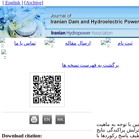
[ English ]
]
Archive
[
برگشت به فهرست نسخه ها
ین با توجه به ماهیت
ایش پراکندگی نتایج
یف پاسخ رکوردها با
Download citation: