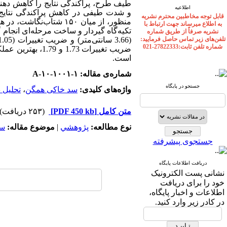
طیف طرح، پراکندگی نتایج را کاهش دهن
اطلاعیه
و شدت طیفی در کاهش پراکندگی نتایج 
قابل توجه مخاطبین محترم نشریه
منظور، از میان
۱۵۰
شتاب‌نگاشت، در ه
به اطلاع میرساند جهت ارتباط با
تکیه‌گاه گیردار و ساخت مرحله‌ای انجام گ
نشریه صرفاً از طریق شماره
تلفن‌های زیر تماس حاصل فرمایید:
(
3.66
سانتی‌متر) و ضریب تغییرات (
1.05)
شماره تلفن ثابت:27822333-021
ضریب تغییرات
1.73
و
1.79،
بهترین عملکر
است
.
شماره‌ی مقاله: A-۱۰-۱۰۰۱-۱
جستجو در پایگاه
واژه‌های کلیدی:
سد خاکی همگن
،
تحلیل 
متن کامل
[PDF 450 kb]
(۲۵۳ دریافت)
نوع مطالعه:
پژوهشي
|
موضوع مقاله:
سد
جستجوی پیشرفته
دریافت اطلاعات پایگاه
نشانی پست الکترونیک
خود را برای دریافت
اطلاعات و اخبار پایگاه،
در کادر زیر وارد کنید.