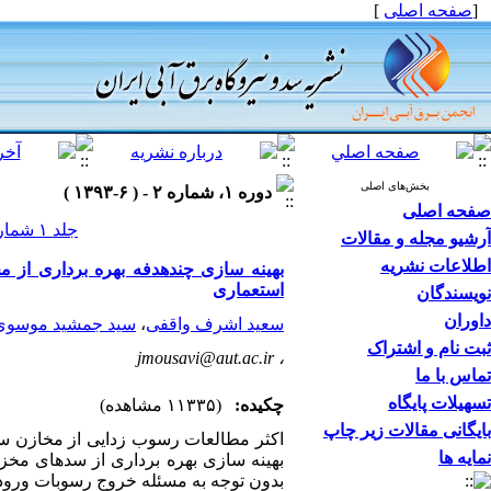
[
صفحه اصلی
]
بخش‌های اصلی
دوره ۱، شماره ۲ - ( ۶-۱۳۹۳ )
صفحه اصلی
جلد ۱ شماره ۲ صفحات ۱۶-۱
آرشیو مجله و مقالات
اطلاعات نشریه
بهینه سازی چندهدفه بهره برداری از م
استعماری
نویسندگان
داوران
سعید اشرف واقفی
،
سید جمشید موسوی
ثبت نام و اشتراک
jmousavi@aut.ac.ir
،
تماس با ما
تسهیلات پایگاه
چکیده:
(۱۱۳۳۵ مشاهده)
بایگانی مقالات زیر چاپ
اکثر مطالعات رسوب زدایی از مخازن سد
نمایه ها
بهینه سازی بهره برداری از سدهای مخزنی
بدون توجه به مسئله خروج رسوبات ورودی 