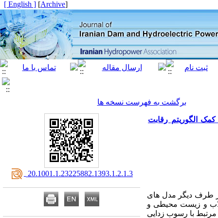
[ English ]
]
Archive
[
برگشت به فهرست نسخه ها
کمک الگوریتم رقابت
‎ 20.1001.1.23225882.1393.1.2.1.3
از طرف دیگر مدل های
سیلاب و زیست محیطی و
 مرتبط با رسوب زدایی