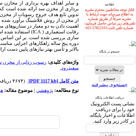
و سایر اهداف بهره برداری از مخازن س
اطلاعیه
برداری از مخزن سد ارائه شده است که 
قابل توجه مخاطبین محترم نشریه
تدوین تابع هدف خروج رسوبات از مخزن 
به اطلاع میرساند جهت ارتباط با
نشریه صرفاً از طریق شماره
از مخزن از روش فلاشینگ برآورد شده اس
تلفن‌های زیر تماس حاصل فرمایید:
اهمیت دادن به دو معیار در سناریوهای 
شماره تلفن ثابت:27822333-021
رقابت استعماری ( A
سازی بررسی شده است. بر این اساس و با
دوره پنج ساله راهکارهای اجرایی مناس
بالاتر و تأمین بهتر نیازهای پایین دست ار
جستجو در پایگاه
واژه‌های کلیدی:
رسوب زدایی از مخزن س
سفیدرود.
متن کامل
[PDF 1117 kb]
(۴۶۷۴ دریافت)
جستجوی پیشرفته
نوع مطالعه:
پژوهشي
|
موضوع مقاله:
هی
دریافت اطلاعات پایگاه
نشانی پست الکترونیک
خود را برای دریافت
اطلاعات و اخبار پایگاه،
در کادر زیر وارد کنید.