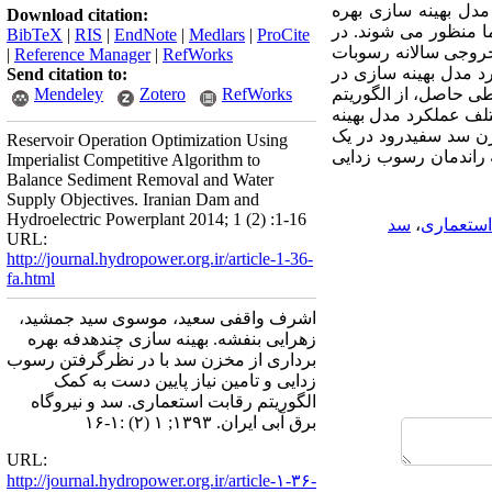
مدل بهینه سازی بهره
Download citation:
ا منظور می شوند. در
BibTeX
|
RIS
|
EndNote
|
Medlars
|
ProCite
خروجی سالانه رسوبات
|
Reference Manager
|
RefWorks
د مدل بهینه سازی در
Send citation to:
ی حاصل، از الگوریتم
RefWorks
Zotero
Mendeley
 مختلف عملکرد مدل بهینه
زن سد سفیدرود در یک
Reservoir Operation Optimization Using
 راندمان رسوب زدایی
Imperialist Competitive Algorithm to
Balance Sediment Removal and Water
Supply Objectives. Iranian Dam and
Hydroelectric Powerplant 2014; 1 (2) :1-16
استعماری
،
سد
URL:
http://journal.hydropower.org.ir/article-1-36-
fa.html
اشرف واقفی سعید، موسوی سید جمشید،
زهرایی بنفشه. بهینه سازی چندهدفه بهره
برداری از مخزن سد با در نظرگرفتن رسوب
زدایی و تامین نیاز پایین دست به کمک
الگوریتم رقابت استعماری. سد و نیروگاه
برق آبی ایران. ۱۳۹۳; ۱ (۲) :۱-۱۶
URL:
http://journal.hydropower.org.ir/article-۱-۳۶-