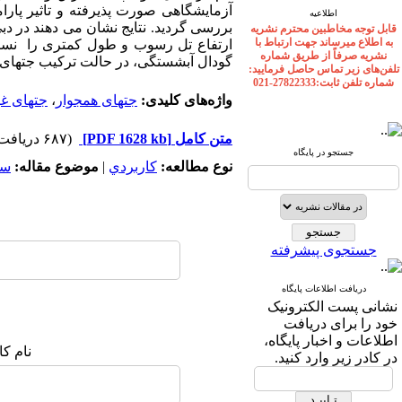
آزمایشگاهی صورت پذیرفته و تاثیر پار
اطلاعیه
بررسی گردید. نتایج نشان می دهند در د
قابل توجه مخاطبین محترم نشریه
به اطلاع میرساند جهت ارتباط با
ارتفاع تل رسوب و طول کمتری را نسبت
نشریه صرفاً از طریق شماره
گودال آبشستگی، در حالت ترکیب جتهای 
تلفن‌های زیر تماس حاصل فرمایید:
شماره تلفن ثابت:27822333-021
واژه‌های کلیدی:
جتهای همجوار
،
جتهای غی
متن کامل
[PDF 1628 kb]
(۶۸۷ دریافت)
جستجو در پایگاه
نوع مطالعه:
كاربردي
|
موضوع مقاله:
سد
جستجوی پیشرفته
دریافت اطلاعات پایگاه
نشانی پست الکترونیک
خود را برای دریافت
اطلاعات و اخبار پایگاه،
نام ک
در کادر زیر وارد کنید.