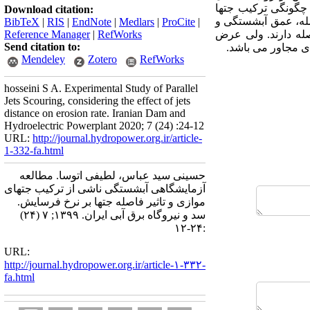
 چگونگی ترکیب جتها
Download citation:
صله، عمق آبشستگی و
BibTeX
|
RIS
|
EndNote
|
Medlars
|
ProCite
|
ه دارند.
ولی عرض
RefWorks
|
Reference Manager
Send citation to:
ی مجاور می باشد.
Mendeley
Zotero
RefWorks
hosseini S A. Experimental Study of Parallel
Jets Scouring, considering the effect of jets
distance on erosion rate. Iranian Dam and
Hydroelectric Powerplant 2020; 7 (24) :24-12
URL:
http://journal.hydropower.org.ir/article-
1-332-fa.html
حسینی سید عباس، لطیفی اتوسا. مطالعه
آزمایشگاهی آبشستگی ناشی از ترکیب جتهای
موازی و تاثیر فاصله جتها بر نرخ فرسایش.
سد و نیروگاه برق آبی ایران. ۱۳۹۹; ۷ (۲۴)
:۲۴-۱۲
URL:
http://journal.hydropower.org.ir/article-۱-۳۳۲-
fa.html