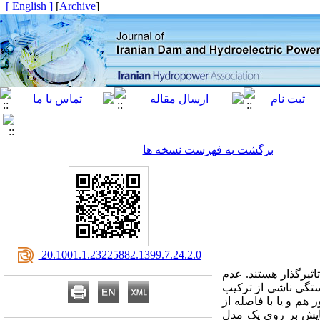
[ English ]
]
Archive
[
برگشت به فهرست نسخه ها
‎ 20.1001.1.23225882.1399.7.24.2.0
اثیرگذار هستند. عدم
شستگی ناشی از ترکیب
م و یا با فاصله از
غراق و به بصورت غیر برخوردی آزمایش و بررسی گردید. برای این منظور 25 آزمایش بر روی یک مدل