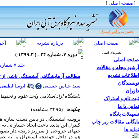
[
صفحه اصلی
]
بخش‌های اصلی
دوره ۷، شماره ۲۴ - ( ۳-۱۳۹۹ )
صفحه اصلی
جلد ۷ شماره ۲۴ صفحات ۱۲-۲۴
آرشیو مجله و مقالات
اطلاعات نشریه
مطالعه آزمایشگاهی آبشستگی ناشی از تر
نویسندگان
سید عباس حسینی
،
اتوسا لطیفی
داوران
دانشگاه ازاد اسلامی واحد علوم و تحقیقا
ثبت نام و اشتراک
تماس با ما
چکیده:
(۳۲۹۵ مشاهده)
تسهیلات پایگاه
پروسه آبشستگی در پایین دست سازه های ه
بایگانی مقالات زیر چاپ
کنترل این پدیده باعث ایجاد خساراتی به
نمایه ها
جتهای خروجی از سرریز دریچه دار بصور