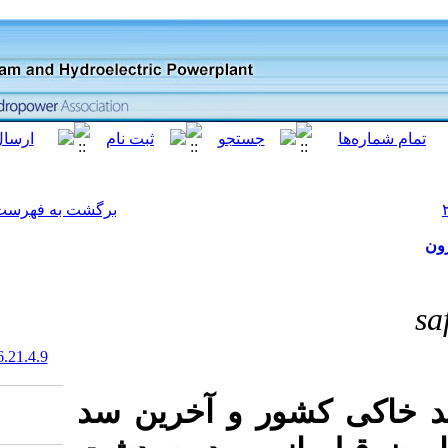
[ English ]
]
Archive
[
برگشت به فهرست نسخه ها
‎ 20.1001.1.23225882.1398.6.21.4.9
سد خاکی