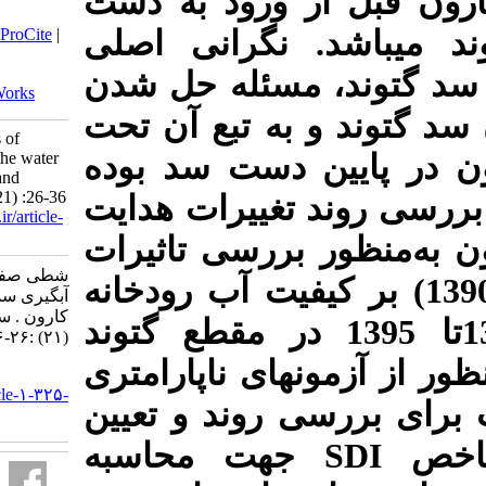
قابل احد
Download citation:
BibTeX
|
RIS
|
EndNote
|
Medlars
|
ProCite
|
خوزستان 
Reference Manager
|
RefWorks
Send citation to:
کارشناسا
Mendeley
Zotero
RefWorks
و به تبع 
Shatti S, Akhoond-ali A. The effects of
gotvand olia dam impoundment on the water
تاثیر قر
quality of karun river. Iranian Dam and
Hydroelectric Powerplant 2019; 6 (21) :26-36
هدایت
رون
URL:
http://journal.hydropower.org.ir/article-
1-325-fa.html
منظور بر
شطی صفورا، آخوندعلی علی محمد. تاثیرات
(مرداد 1390) 
آبگیری سد گتوند علیا بر کیفیت آب رودخانه
کارون . سد و نیروگاه برق آبی ایران. ۱۳۹۸; ۶
کارون در بازه زمانی1380ت
(۲۱) :۲۶-۳۶
گرفته است
URL:
http://journal.hydropower.org.ir/article-۱-۳۲۵-
من-کندال 
fa.html
جهت محا