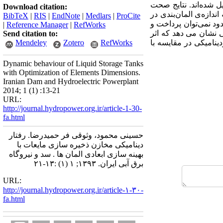
شده و نتایج تحلیل شده‌اند. نتایج صحت
Download citation:
دازه‌ی المان‌بندی در
BibTeX
|
RIS
|
EndNote
|
Medlars
|
ProCite
ود نمی‌توان پرداخت و
|
Reference Manager
|
RefWorks
تاریخچه زمانی نشان می دهد که اثر
Send citation to:
ینامیکی در مقایسه با
RefWorks
Zotero
Mendeley
Dynamic behaviour of Liquid Storage Tanks
with Optimization of Elements Dimensions.
Iranian Dam and Hydroelectric Powerplant
2014; 1 (1) :13-21
URL:
http://journal.hydropower.org.ir/article-1-30-
fa.html
حسینی محمود، وثوقی فر حمیدرضا. رفتار
دینامیکی مخازن ذخیره ‌سازی مایعات با
بهینه سازی ابعادی المان ها . سد و نیروگاه
برق آبی ایران. ۱۳۹۳; ۱ (۱) :۱۳-۲۱
URL:
http://journal.hydropower.org.ir/article-۱-۳۰-
fa.html