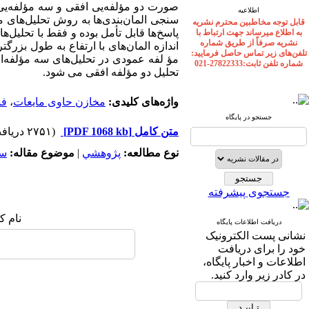
اطلاعیه
سنجی المان‌بندی‌ها به روش تحلیل‌های م
قابل توجه مخاطبین محترم نشریه
پاسخ‌ها قابل تأمل بوده و فقط با تحلیل
به اطلاع میرساند جهت ارتباط با
نشریه صرفاً از طریق شماره
تلفن‌های زیر تماس حاصل فرمایید:
مؤ لفه عمودی در تحلیل‌های سه مؤلفه‌ا
شماره تلفن ثابت:27822333-021
تحلیل دو مؤلفه افقی می شود.
واژه‌های کلیدی:
مخازن حاوی مایعات
،
فش
جستجو در پایگاه
متن کامل
[PDF 1068 kb]
(۲۷۵۱ دریافت)
نوع مطالعه:
پژوهشي
|
موضوع مقاله:
سد
جستجوی پیشرفته
نام ک
دریافت اطلاعات پایگاه
نشانی پست الکترونیک
خود را برای دریافت
اطلاعات و اخبار پایگاه،
در کادر زیر وارد کنید.