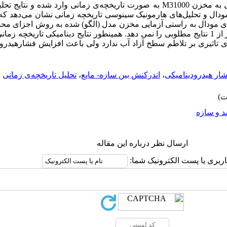
صورت دو مؤلفه‌یی افقی و سه مؤلفه‌یی به مخزن M31000 به صورت تاریخچه‌ی زمانی وارد 
ودال و تحلیل‌های هارمونیک سینوسی تاریخچه زمانی نشان می‌دهد که ان
‌های مودال به راستی آزمایی مخزن مدل (الگو) شده به روش اجزای محد
اندازه المان‌های با ارتفاع به طول بزرگتر از 1 نتایج مطلوبی را نمی دهد. همینطور نتایج دینامیکی 
ی تاثیری بر تلاطم سطح آزاد آب ندارد ولی باعث افزایش فشارهیدرود
ار هیدرودینامیکی
،
اندرکنش بین سازه- مایع
،
تحلیل تاریخچه‌ی‌ زمانی
 و سازه
ارسال نظر درباره این مقاله
اربری یا پست الکترونیک شما: