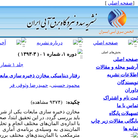
[
صفحه اصلی
]
بخش‌های اصلی
دوره ۱، شماره ۱ - ( ۳-۱۳۹۳ )
صفحه اصلی
جلد ۱ شماره ۱ صفحات ۲۱-۱۳
آرشیو مجله و مقالات
اطلاعات نشریه
رفتار دینامیکی مخازن ذخیره ‌سازی مایعات
نویسندگان
محمود حسینی
،
حمیدرضا وثوقی فر
داوران
ثبت نام و اشتراک
چکیده:
(۹۳۷۴ مشاهده)
تماس با ما
مخازن ذخیره سازی مایعات یکی از شریان
تسهیلات پایگاه
باید بررسی گردد. در این تحقیق ابتدا،
بایگانی مقالات زیر چاپ
با اندازه‌ی المان‌های مختلف انجام و تح
نمایه ها
مترمکعب با المان‌بندی‌های مختلف بررسی