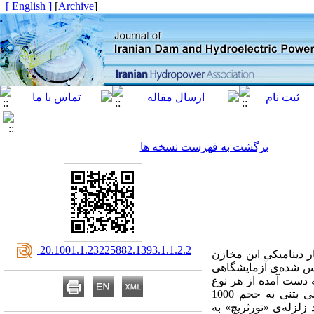
[ English ]
]
Archive
[
برگشت به فهرست نسخه ها
‎ 20.1001.1.23225882.1393.1.1.2.2
ر دینامیکی این مخازن
یاس شده‌ی آزمایشگاهی
به دست آمده از هر نوع
المان‌بندی به وسیله‌ی برنامه‌ی آماری 17SPSS با نتایج آزمایشگاهی مقایسه شد. سپس یک مخزن مستطیلی بتنی به حجم 1000
زلزله‌ی «نورثریچ» به