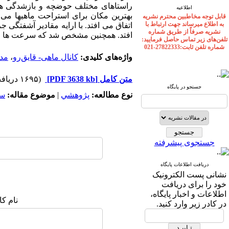
راستاهای مختلف حوضچه و بازشدگی­ ها
اطلاعیه
بهترین مکان برای استراحت ماهی­ها می
قابل توجه مخاطبین محترم نشریه
به اطلاع میرساند جهت ارتباط با
اتفاق می ­افتد. با ارایه مقادیر آشفتگ
نشریه صرفاً از طریق شماره
افتد. همچنین مشخص شد که سرعت ها و 
تلفن‌های زیر تماس حاصل فرمایید:
شماره تلفن ثابت:27822333-021
واژه‌های کلیدی:
کانال ماهی- قایق‌رو
،
مد
متن کامل
[PDF 3638 kb]
(۱۶۹۵ دریافت)
جستجو در پایگاه
نوع مطالعه:
پژوهشي
|
موضوع مقاله:
سد
جستجوی پیشرفته
دریافت اطلاعات پایگاه
نشانی پست الکترونیک
خود را برای دریافت
اطلاعات و اخبار پایگاه،
نام ک
در کادر زیر وارد کنید.