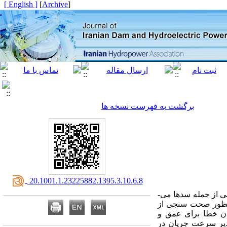
[ English ]
]
Archive
[
برگشت به فهرست نسخه ها
‎ 20.1001.1.23225882.1395.3.10.6.8
راه ­ماهی ­ها، به دلیل نقش مهمی که در مهاجرت آبزیان و بقا نسل آن‌ها دارند، از اجزای اصلی سازه­ های تقاطعی از جمله سدها می­
ظور صحت­ سنجی از
ان خطا برای عمق و
ادیر سرعت جریان در