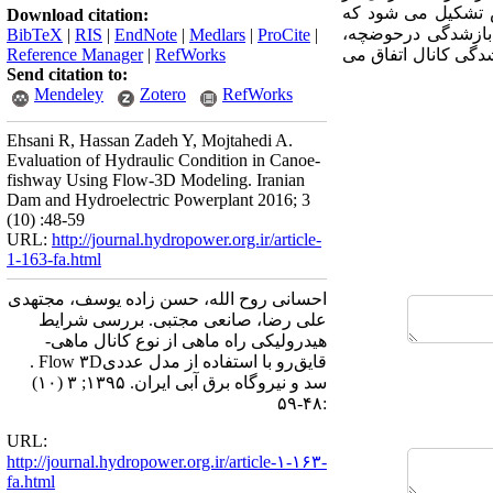
س تشکیل می­ شود که
Download citation:
 بازشدگی درحوضچه­،
BibTeX
|
RIS
|
EndNote
|
Medlars
|
ProCite
|
شدگی کانال اتفاق می
RefWorks
|
Reference Manager
Send citation to:
Mendeley
Zotero
RefWorks
Ehsani R, Hassan Zadeh Y, Mojtahedi A.
Evaluation of Hydraulic Condition in Canoe-
fishway Using Flow-3D Modeling. Iranian
Dam and Hydroelectric Powerplant 2016; 3
(10) :48-59
URL:
http://journal.hydropower.org.ir/article-
1-163-fa.html
احسانی روح الله، حسن زاده یوسف، مجتهدی
علی رضا، صانعی مجتبی. بررسی شرایط
هیدرولیکی راه ماهی از نوع کانال ماهی-
قایق‌رو با استفاده از مدل عددیFlow ۳D .
سد و نیروگاه برق آبی ایران. ۱۳۹۵; ۳ (۱۰)
:۴۸-۵۹
URL:
http://journal.hydropower.org.ir/article-۱-۱۶۳-
fa.html