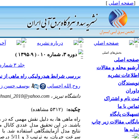
[
صفحه اصلی
]
بخش‌های اصلی
دوره ۳، شماره ۱۰ - ( ۹-۱۳۹۵ )
صفحه اصلی
جلد ۳ شماره ۱۰ صفحات ۵۹-۴۸
آرشیو مجله و مقالات
اطلاعات نشریه
بررسی شرایط هیدرولیکی راه ماهی از نوع کا
نویسندگان
روح الله احسانی
،
یوسف حسن زا
داوران
دانشگاه تبریز ،
ehsani_2010@yahoo.com
ثبت نام و اشتراک
تماس با ما
چکیده:
(۵۳۱۲ مشاهده)
تسهیلات پایگاه
بایگانی مقالات زیر چاپ
باشند. در این تحقیق مدل عددی کانال ماه
نمایه ها
نتایج مدل آزمایشگاهی استفاده شد. ب
سرعت جریان، به ترتیب 3 و 5/11 درصد است. سپس با استفاده از مدل عددی، به ازای دبی