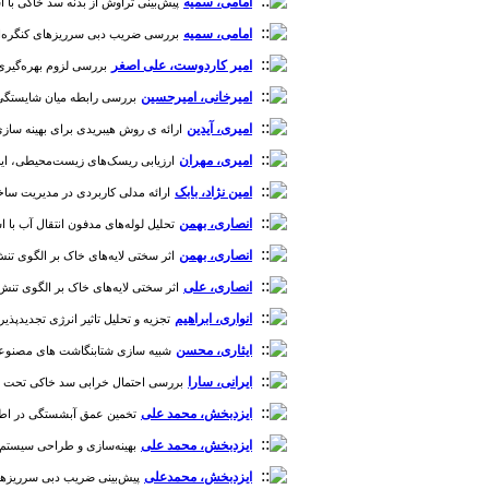
امامی، سمیه
پیش‌بینی تراوش از بدنه سد خاکی با استف
امامی، سمیه
بررسی ضریب دبی سرریزهای کنگره‌ای منقار
امیر کاردوست، علی اصغر
بررسی لزوم بهره‌گیری ا
امیرخانی، امیرحسین
بررسی رابطه میان شایستگی های مدیران پروژه بر مبنای استاندارد ICB با
امیری، آیدین
ارائه ی روش هیبریدی برای بهینه سازی مخ
امیری، مهران
ارزیابی ریسک‌های زیست‌محیطی، ایمنی و بهد
امین نژاد، بابک
ارائه مدلی کاربردی در مدیریت ساخت سا
انصاری، بهمن
تحلیل لوله‌های مدفون انتقال آب با استفا
انصاری، بهمن
اثر سختی لایه‌های خاک بر الگوی تنش در 
انصاری، علی
اثر سختی لایه‌های خاک بر الگوی تنش در ح
انواری، ابراهیم
تجزیه و تحلیل تاثیر انرژی تجدیدپذیر آبی
ایثاری، محسن
شبیه سازی شتابنگاشت های مصنوعی با اس
ایرانی، سارا
بررسی احتمال خرابی سد خاکی تحت اثر زلز
ایزدبخش، محمد علی
تخمین عمق آبشستگی در اطراف س
ایزدبخش، محمد علی
بهینه‌سازی و طراحی سیستم است
ایزدبخش، محمدعلی
پیش‌بینی ضریب دبی سرریزهای مثل