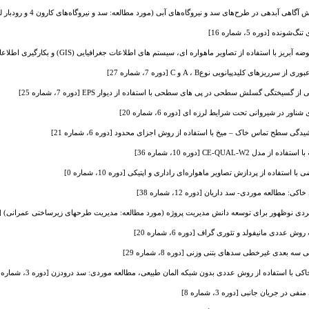
دهی در طرح‌های سد و نیروگاه‌های آبی (مورد مطالعه: سد و نیروگاه‌های کارون 4 و رودبار لرستان) [دوره 10، شماره 33]
ه [دوره 5، شماره 16]
یر ماهواره ای، سیستم های اطلاعات جغرافیایی (GIS) و بکارگیری اطلاعات هیدروژئولوژیکی - (مطالعه موردی: حوضه آبخیز سد دز) [دوره 7، شماره 25]
ای کلید‌پیانویی نوعA ، B و C [دوره 7، شماره 27]
تگی گسلش سطحی در پی های سطحی با استفاده از دیوار EPS [دوره 7، شماره 25]
 در شیروانی تحت شرایط لرزه ای [دوره 6، شماره 20]
سطح تماس خاک – میخ با استفاده از روش اجزای محدود [دوره 6، شماره 21]
CE-QUAL- [دوره 10، شماره 36]
تفاده از پردازش تصاویر ماهواره‌ای راداری و اپتیکی [دوره 10، شماره 0]
 مطالعه موردی- سد داریان [دوره 12، شماره 38]
دی نوظهور برای توسعه دانش مدیریت پروژه (مورد مطالعه: مدیریت طرحهای زیرساختی عمرانی) [دوره 8، شمار
ددی مانیفولد و تئوری گراف [دوره 6، شماره 20]
 بعدی غیرخطی سدهای بتنی وزنی [دوره 8، شماره 29]
 با استفاده از روش عددی بدون شبکه المان طبیعی، مطالعه موردی: سد درودزن [دوره 3، شماره 8]
 جریان جانبی [دوره 3، شماره 8]