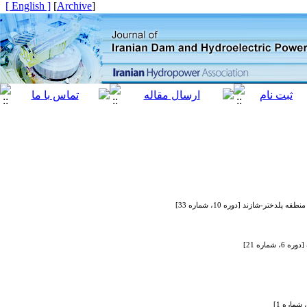
[ English ]
]
Archive
[
اره 21]