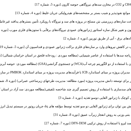
نع نفوذپذیر و شیب بستر بر مشخصه‌های هیدرولیکی جریان غلیظ [دوره 4، شماره 13]
ازه‌های زیرزمینی بتن مسلح در پروژه های سد و نیروگاه با رویکرد تأمین بسترهای پدافند غیرعامل [دوره 4، ش
 تغییر شکل سازه استاتور ژنراتورهای عمودی نیروگاه‌های برقآبی با ستون‌های فلزی مورب [دوره 3، شماره 8]
 برق - آبی از طریق توربین [دوره 1، شماره 2]
 کاهش نیروهای وارد بر سازه‌های فلزی براکت ژنراتور عمودی و فنداسیون آن [دوره 5، شماره 19]
ه سدها با استفاده از عناصر شیمیایی (مطالعه موردی : رودخانه قلجق در استان خراسان شمالی) [دوره 2، شمار
W) و جستجوی گرانشی(GSA) (مطالعه موردی: حوضه آبریز گرگان‌رود) [دوره 2، شماره 5]
یریت پروژه بر مبنای استاندارد PMBOK در سازمان های پروژه محور [دوره 8، شماره 28]
ای توسعه دانش مدیریت پروژه (مورد مطالعه: مدیریت طرحهای زیرساختی عمرانی) [دوره 8، شماره 30]
سازی با استفاده از روش تصمیم گیری چند شاخصه تلفیقی(مطالعه موردی: سد آزاد در استان کردستان- ایرا
با ژنراتور القایی دوسو تغذیه [دوره 1، شماره 3]
لقایی دو سو تغذیه توسط مؤلفه های dq جریان روتور در سیستم تبدیل انرژی میکرو نیروگاه آبی [دوره 4، شماره 14]
وزنی به روش انفجار زیرآب عمیق [دوره 8، شماره 31]
ستفاده از روش ترکیبی DFN-DEM [دوره 7، شماره 27]