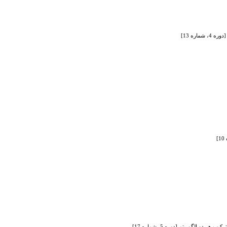
ره 13]
 الگوریتم [دوره 5، شماره 17]