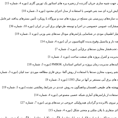
شبیه سازی جریان گذرنده از زنجیره پره های استاتور یک توربین گازی [دوره 4، شماره 15]
لرزه ای سد بتنی قوسی با استفاده از مدل اجزای محدود [دوره 3، شماره 10]
ه‌های زیرزمینی بتن مسلح در پروژه های سد و نیروگاه با رویکرد تأمین بسترهای پدافند غیرعامل [دوره 4، شما
ارکت عمومی خصوصی در اجرا و توسعه طرحهای برق آبی در ایران [دوره 10، شماره 36]
اطمینان مودی در شناسایی پارامترهای مودال سدهای بتنی وزنی [دوره 5، شماره 19]
 پتانسیل وقوع پدیده کاویتاسیون در آن [دوره 4، شماره 14]
فشار مخازن سدهای برق‌آبی [دوره 2، شماره 7]
ت و کنترل پروژه های صنعت ساخت [دوره 1، شماره 1]
ت زمان پروژه بر اساس استاندارد PMBOK [دوره 5، شماره 18]
 رسوب مخازن سدها با استفاده از روش آلفا- برش فازی مطالعه موردی: سد لتیان [دوره 3، شماره 10]
ته های طبیعی ناهمسان وناهمگون به روش عددی در شرایط زهکشی نشده [دوره 5، شماره 19]
اده از پارامترهای آماری شبکه عصبی مصنوعی [دوره 4، شماره 14]
ی بالابرنده و گرادیان هیدرولیکی خروجی در سدهای وزنی [دوره 7، شماره 27]
ی با پلان مثلثی و منحنی شکل [دوره 4، شماره 15]
 حداکثر سازی استهلاک انرژی با استفاده از الگوریتم تکاملی تفاضلی و الگوریتم کرم شب تاب و ترکیب هر دو