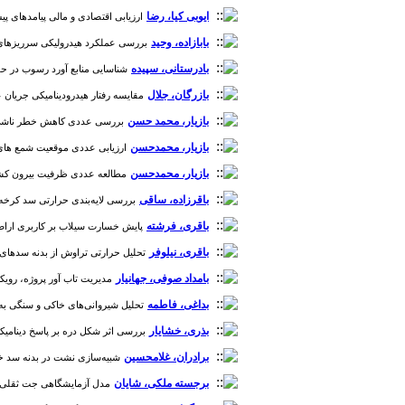
ایوبی کیا، رضا
ارزیابی اقتصادی و مالی پیامدهای پیش آگاهی آب
بابازاده، وحید
بررسی عملکرد هیدرولیکی سرریزهای تنگ‌شوند
بادرستانی، سپیده
شناسایی منابع آورد رسوب در حوضه آبریز با استفاده از تصاو
بازرگان، جلال
مقایسه رفتار هیدرودینامیکی جریان عبوری از سرریزه
بازیار، محمد حسن
بررسی عددی کاهش خطر ناشی از گسیخ
بازیار، محمدحسن
ارزیابی عددی موقعیت شمع های شناور
بازیار، محمدحسن
مطالعه عددی ظرفیت بیرون کشیدگی 
باقرزاده، ساقی
بررسی لایه‌بندی حرارتی سد کرخه با استفاده از مدل W2
باقری، فرشته
پایش خسارت سیلاب بر کاربری اراضی با اس
باقری، نیلوفر
تحلیل حرارتی تراوش از بدنه سد‌های خاکی:
بامداد صوفی، جهانیار
مدیریت تاب آور پروژه، رویکر
بداغی، فاطمه
تحلیل شیروانی‌های خاکی و سنگی به روش ع
بذری، خشایار
بررسی اثر شکل دره بر پاسخ دینامیکی سه
برادران، غلامحسین
شبیه‌سازی نشت در بدنه‌ سد خاکی
برجسته ملکی، شایان
مدل آزمایشگاهی جت ثقلی منفی در