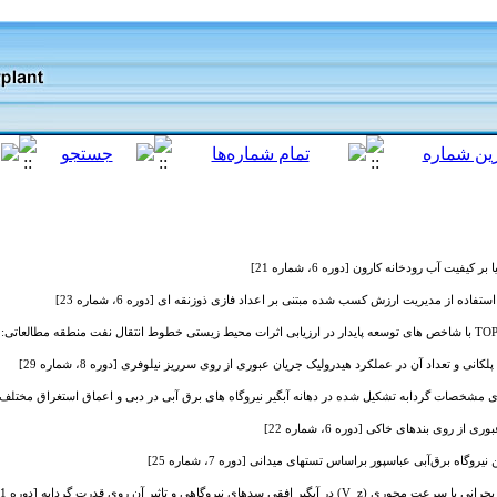
کیفیت آب رودخانه کارون [دوره 6، شماره 21]
تفاده از مدیریت ارزش کسب شده مبتنی بر اعداد فازی ذوزنقه ای [دوره 6، شماره 23]
نی و تعداد آن در عملکرد هیدرولیک جریان عبوری از روی سرریز نیلوفری [دوره 8، شماره 29]
شخصات گردابه تشکیل شده در دهانه آبگیر نیروگاه های برق آبی در دبی و اعماق استغراق مختلف [دوره 6، شم
روی بندهای خاکی [دوره 6، شماره 22]
گاه برق‌آبی عباسپور براساس تستهای میدانی [دوره 7، شماره 25]
افقی سدهای نیروگاهی و تاثیر آن روی قدرت گردابه [دوره 1، شماره 1]