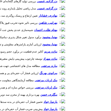
بزرگزاده، عیسی
بررسی تولید گازهای گلخانه‌ای CH4 و CO2 در مخازن سدهای نیروگاهی حوضه کارون [دوره 5، شماره 17]
بزرگزاده، عیسی
مدل ریاضی تحلیل پایداری روند توسعه با
بهادری، خشایار
تعیین ارتفاع و ریسک روگذری سد های م
بهرامی، شاهین
بررسی تاثیر نحوه تخریب فیوز پلاگ بر د
بهنام طلب، احسان
شبیه‌سازی عددی پخش جت آب در حو
بهنیا، محمود
برآورد مدول تغییر شکل پذیری دینامیکی 
بهنیا، محمود
ارزیابی آماری پارامترهای مقاومتی و تغیی
بیات، مریم
آنالیز عدم قطعیت در برآورد حجم رسوب مخاز
بیات، مهراد
توسعه چارچوب پیش‌بینی-پایش متغیرهای هید
بیاره، مرتضی
مطالعه مدل های اغتشاشی جهت شبیه سازی 
بیرانوند، بهرنگ
ارزیابی فشار آب حفره‌ای پی و هسته سد 
بیک لریان، مرتضی
مطالعه آزمایشگاهی مقاومت ضربه 
بیک لریان، مرتضی
بررسی خواص سازه ای و هیدرولیکی ب
بیگلری، حسن
بهره برداری بهینه از مخزن سد دویرج در زمان واقعی
پارسا، جواد
تخمین فشار آب حفره‌ای در بدنه ‌سدهای‌ خاک
پارسا، جواد
پیش‌بینی ضریب فشار آب حفره‌ای در بدنه ‌سد‌های