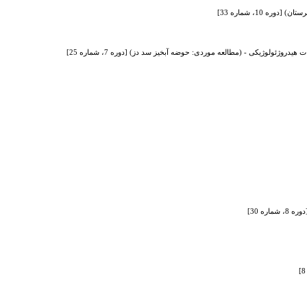
ه 30]