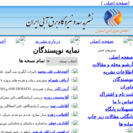
[
صفحه اصلی
]
نمایه نویسندگان
بخش‌های اصلی
صفحه اصلی
تمام نسخه ها
آرشیو مجله و مقالات
اطلاعات نشریه
آخوندعلی، علی محمد
تاثیرات آبگیری سد گتوند علیا بر 
نویسندگان
آریافر، شهرام
پیش‌بینی زمان و هزینه های پروژه با اس
داوران
آرین، اکبر
رویکرد هیبریدی ANP-DEMATEL و TOPSIS با شاخص های توسعه پایدار در ارزیابی اثرات محیط زیستی خطوط انتقال نفت منطقه مطالعاتی: منطقه پلدختر-شازند [دوره 10، شماره 33]
ثبت نام و اشتراک
آقا مجیدی، روزبه
بررسی آزمایشگاهی تاثیر مجرای پلکا
تماس با ما
آقاجانی، نوید
بررسی آزمایشگاهی تاثیر آشغالگیر روی م
تسهیلات پایگاه
آقاملایی، زهره
مدل سازی عددی دو بعدی جریان عبوری از 
بایگانی مقالات زیر چاپ
آقایاری، جعفر
نمایه ها
مدلسازی دینامیکی و شناسایی توربین نیرو
ابراهیمی اوردکلو، فرشید
رابطه ی عمق استغراق بحرانی با سرعت محوری (V_z) در آبگیر 