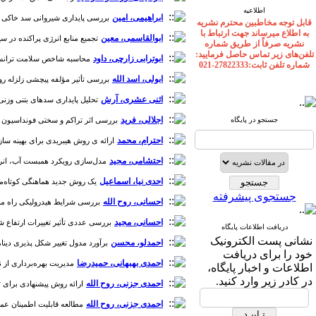
اطلاعیه
ابراهیمی، امین
بررسی پایداری شیروانی سد خاکی تحت ش
قابل توجه مخاطبین محترم نشریه
به اطلاع میرساند جهت ارتباط با
ابوالقاسمی، معین
تجمیع منابع انرژی پراکنده در سیستم‌
نشریه صرفاً از طریق شماره
تلفن‌های زیر تماس حاصل فرمایید:
ابوترابی زارچی، داود
محاسبه شاخص سلامت ترانسفورما
شماره تلفن ثابت:27822333-021
ابولی، اسد الله
بررسی تأثیر مؤلفه پیچشی زلزله روی ر
اثنی عشری، آرش
تحلیل پایداری سدهای بتنی وزنی تحت
اجلالی، فرید
جستجو در پایگاه
بررسی اثر تراکم و سختی فونداسیون در رف
احترام، محمد
ارائه ی روش هیبریدی برای بهینه سازی م
احتشامی، مجید
مدل‌سازی رویکرد همبست آب، انرژی، غ
احدی نیا، اسماعیل
یک روش جدید هماهنگی کوتاه‌مدت ن
جستجوی پیشرفته
احسانی، روح الله
بررسی شرایط هیدرولیکی راه ماهی از نوع ک
احسانی، مجید
بررسی عددی تأثیر تغییرات ارتفاع شفت 
دریافت اطلاعات پایگاه
نشانی پست الکترونیک
احمدلو، محسن
برآورد مدول تغییر شکل پذیری دینامی
خود را برای دریافت
احمدی بهبهانی، حمیدرضا
مدیریت بهره‌برداری از نیروگ
اطلاعات و اخبار پایگاه،
در کادر زیر وارد کنید.
احمدی جزنی، روح الله
ارائه روش پیشنهادی برای تول
احمدی جزنی، روح الله
مطالعه قابلیت اطمینان عملکردی سد