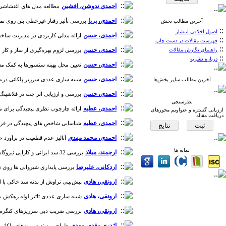
احمدی ندوشن، افشین
مطالعه مدل های اغتشاشی جهت 
احمدی، پریا
بررسی تأثیر رفتار غیرخطی بتن روی نمایش 
آخرین مطالب بخش
::
اصول اخلاقی انتشار
احمدی، حسن
ارائه مدلی کاربردی در مدیریت ساخت ساز
::
فهرست مقالات در دست چاپ
::
احمدی، حسن
راهنمای نگارش مقالات
بررسی لزوم بهره‌گیری از ساز و کار مش
::
درباره نشریه
احمدی، حسن
تعیین محل بهینه سنسورها به کمک معیار 
احمدی، حسن
شبیه سازی عددی سرریز پلکانی دریچه دار و
آخرین مطالب سایر بخش‌ها
احمدی، حسن
بررسی و ارزیابی اثر جت در فلاشینگ تحت‌
نظرسنجی
احمدی، عطیه
ارائه چارچوب نظری پیچیدگی برای مدیری
ارزیابی گستره و عنواویم محور‌های
دریافت مقاله
احمدی، عطیه
شناسایی شاخص های پیچیدگی در فرایندهای مدیری
احمدی، محمد مهدی
آنالیز عدم قطعیت در برآورد حجم
نمایه ها
ارجمند، میلاد
بررسی 32 سد ایرانی و کارایی نیروگاه های برق آبی مستقر بر آنها در سال 1393 [دوره 3، شماره 9]
اردکانی، علیرضا
بررسی پایداری شیروانی ها روی نهش
ارونقی، هادی
پیش‌بینی تراوش از بدنه سد خاکی با استف
ارونقی، هادی
شبیه سازی عددی تاثیر لوله زهکش بر نیرو
ارونقی، هادی
بررسی ضریب دبی سرریزهای کنگره‌ای منقار
اژدری مقدم، مهدی
طراحی بهینه سرریزهای پلکانی جهت