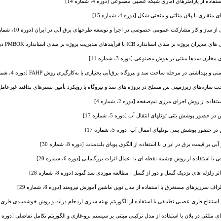
اده از پارامترهای آماری شبکه عصبی مصنوعی [دوره 4، شماره 14]
ی با پلان مثلثی و منحنی شکل [دوره 4، شماره 15]
ز ساز و کار مشارکت عمومی خصوصی در اجرا و توسعه طرحهای برق آبی در ایران [دوره 10، شماره 36]
 فرآیندهای مدیریت پروژه بر مبنای استاندارد PMBOK در سازمان های پروژه محور [دوره 8، شماره 28]
ازن سدها مبتنی بر هوش مصنوعی [دوره 3، شماره 11]
اشتی در مرحله ساخت سد و نیروگاه برق‌آبی بختیاری با به‌کارگیری روش FAHP [دوره 4، شماره 14]
زه‌های زیرزمینی بتن مسلح در پروژه های سد و نیروگاه با رویکرد تأمین بسترهای پدافند غیرعامل [دوره 4، شم
ده از روش اجزای مرزی نیم‌صفحه [دوره 2، شماره 4]
حضور پوشش بتنی تونلهای انتقال آب [دوره 5، شماره 17]
ضور پوشش بتنی تونلهای انتقال آب [دوره 5، شماره 17]
 بر قیمت برق در ایران با استفاده از الگوی پویای بلندمدت [دوره 8، شماره 30]
تفاده از روش چشمه نقطه ای با اعمال اثرات بزرگنمایی [دوره 6، شماره 20]
له های نزدیک گسل و دور از گسل : مطالعه موردی سد گتوند [دوره 8، شماره 28]
رریزهای مستغرق با استفاده از مدل نوین ماشین آموزش نیرومند [دوره 8، شماره 29]
نتاج فازی عصبی تطبیقی با استفاده از الگوریتم بهینه سازی ازدحام ذرات و روش خوشه‌بندی فازی در پیش‌بی
ثی در پلان با استفاده از مدل ترکیبی مبتنی بر سیستم نرو-فازی و الگوریتم تکامل تفاضلی [دوره 6، شماره 22]