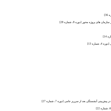
اره 13]
نی آبشستگی بعد از سرریز جامی [دوره 7، شماره 27]