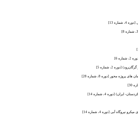
ماره 13]
ه 6]
ن) [دوره 4، شماره 14]