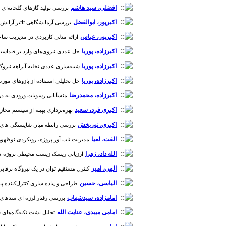
افضلی، سید هاشم
بررسی تولید گازهای گلخانه‌ای CH4 و CO2 در مخازن سدهای نیروگاهی حوضه کارون [دوره 5، شماره 17]
اکبرپور، ابوالفضل
بررسی آزمایشگاهی تاثیر آرایش موا
اکبرپور، عباس
ارائه مدلی کاربردی در مدیریت ساخت س
اکبرزاده، پوریا
حل عددی نیروی‌های وارد بر فنداسیون و
اکبرزاده، پوریا
شبیه‌سازی عددی تخلیه آبراهه نیروگاه‌های
اکبرزاده، پوریا
حل تحلیلی استفاده از بازوهای مورب در
اکبرزاده، محمدرضا
منشأیابی رسوبات ورودی به دریاچ
اکبری فرد، سعید
بهره‌برداری بهینه از سیستم مخازن با استفاده از دو الگوریتم چرخه آب(CA
اکبری، نوربخش
بررسی رابطه میان شایستگی های مدیران پروژه بر مبنای استاندارد ICB با فرآیندهای مد
الفت، لعیا
مدیریت تاب آور پروژه، رویکردی نوظهور بر
الله داد، زهرا
ارزیابی ریسک زیست محیطی پروژه های سد
الهی، امیر
کنترل مستقیم توان در یک نیروگاه برقابی کوچک 
الیاسی، حسین
طراحی و پیاده سازی کنترل‌کننده پیش بین توان برای ژنراتور ا
امامزاده، سیدشهاب
بررسی رفتار لرزه ای سدهای بتنی 
امامی میبدی، عنایت الله
تحلیل نشت تکیه‌گاه‌های سد لیرو با ا