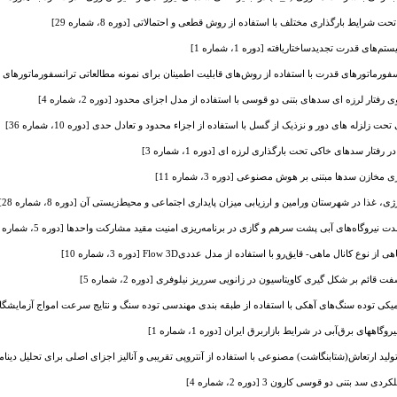
رایط بارگذاری مختلف با استفاده از روش قطعی و احتمالاتی [دوره 8، شماره 29]
های قدرت تجدیدساختاریافته [دوره 1، شماره 1]
تورهای قدرت با استفاده از روش‌های قابلیت اطمینان برای نمونه مطالعاتی ترانسفورماتورهای نیروگاه سد 
فتار لرزه ای سدهای بتنی دو قوسی با استفاده از مدل اجزای محدود [دوره 2، شماره 4]
 زلزله های دور و نزذیک از گسل با استفاده از اجزاء محدود و تعادل حدی [دوره 10، شماره 36]
تار سدهای خاکی تحت بارگذاری لرزه ای [دوره 1، شماره 3]
خازن سدها مبتنی بر هوش مصنوعی [دوره 3، شماره 11]
ذا در شهرستان ورامین و ارزیابی میزان پایداری اجتماعی و محیط‌زیستی آن [دوره 8، شماره 28]
یروگاه‌های آبی پشت سرهم و گازی در برنامه‌ریزی امنیت مقید مشارکت واحد‌ها [دوره 5، شماره 16]
انال ماهی- قایق‌رو با استفاده از مدل عددیFlow 3D [دوره 3، شماره 10]
قائم بر شکل گیری کاویتاسیون در زانویی سرریز نیلوفری [دوره 2، شماره 5]
کی توده سنگ‌های آهکی با استفاده از طبقه بندی مهندسی توده سنگ و نتایج سرعت امواج آزمایشگاهی [دوره 6،
اههای برق‌آبی در شرایط بازاربرق ایران [دوره 1، شماره 1]
ید ارتعاش(شتابنگاشت) مصنوعی با استفاده از آنتروپی تقریبی و آنالیز اجزای اصلی برای تحلیل دینامیکی سازه
 بتنی دو قوسی کارون 3 [دوره 2، شماره 4]