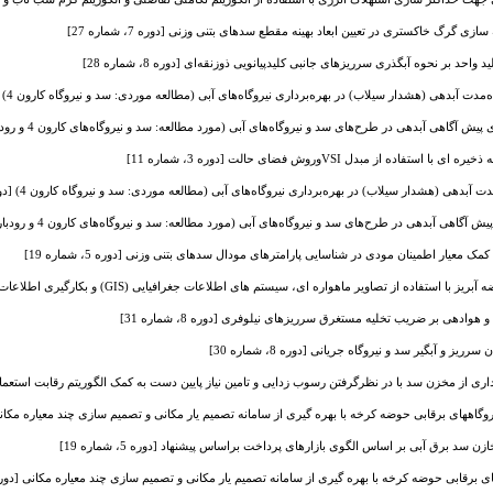
زی گرگ خاکستری در تعیین ابعاد بهینه مقطع سدهای بتنی وزنی [دوره 7، شماره 27]
واحد بر نحوه آبگذری سرریزهای جانبی کلیدپیانویی ذوزنقه‌ای [دوره 8، شماره 28]
دت آبدهی (هشدار سیلاب) در بهره‌برداری نیروگاه‌های آبی (مطالعه موردی: سد و نیروگاه کارون 4) [دوره 10، شماره 0]
هی آبدهی در طرح‌های سد و نیروگاه‌های آبی (مورد مطالعه: سد و نیروگاه‌های کارون 4 و رودبار لرستان) [دوره 10، شماره 33]
 از مبدل VSIوروش فضای حالت [دوره 3، شماره 11]
آبدهی (هشدار سیلاب) در بهره‌برداری نیروگاه‌های آبی (مطالعه موردی: سد و نیروگاه کارون 4) [دوره 10، شماره 0]
آبدهی در طرح‌های سد و نیروگاه‌های آبی (مورد مطالعه: سد و نیروگاه‌های کارون 4 و رودبار لرستان) [دوره 10، شماره 33]
ک معیار اطمینان مودی در شناسایی پارامترهای مودال سدهای بتنی وزنی [دوره 5، شماره 19]
اهواره ای، سیستم های اطلاعات جغرافیایی (GIS) و بکارگیری اطلاعات هیدروژئولوژیکی - (مطالعه موردی: حوضه آبخیز سد دز) [دوره 7، شماره 25]
هوادهی بر ضریب تخلیه مستغرق سرریزهای نیلوفری [دوره 8، شماره 31]
 و آبگیر سد و نیروگاه جریانی [دوره 8، شماره 30]
ی از مخزن سد با در نظرگرفتن رسوب زدایی و تامین نیاز پایین دست به کمک الگوریتم رقابت استعماری [دوره 1
گاههای برقابی حوضه کرخه با بهره گیری از سامانه تصمیم یار مکانی و تصمیم سازی چند معیاره مکانی [دوره 1،
ن سد برق آبی بر اساس الگوی بازارهای پرداخت براساس پیشنهاد [دوره 5، شماره 19]
برقابی حوضه کرخه با بهره گیری از سامانه تصمیم یار مکانی و تصمیم سازی چند معیاره مکانی [دوره 1، شماره 