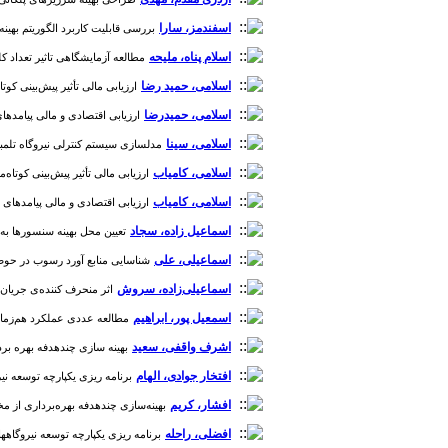
اسفندمز، سارا
بررسی قابلیت کاربرد الگوریتم بهینه سا
اسلام پناه، ملیحه
مطالعه آزمایشگاهی تاثیر تعداد کلید 
اسلامی، حمید رضا
ارزیابی مالی تأثیر پیش‌بینی کوتاه‌م
اسلامی، حمیدرضا
ارزیابی اقتصادی و مالی پیامدهای پیش آگا
اسلامی، سینا
مدلسازی سیستم کنترلی نیروگاه تلمبه ذخیره ای با استفاده
اسلامی، کامیاب
ارزیابی مالی تأثیر پیش‌بینی کوتاه‌مدت 
اسلامی، کامیاب
ارزیابی اقتصادی و مالی پیامدهای پیش آگاهی 
اسماعیل زاده، سجاد
تعیین محل بهینه سنسورها به کم
اسماعیلی، علی
شناسایی منابع آورد رسوب در حوضه آبریز با استفاده از تصاویر م
اسماعیلی‌زاده، سروش
اثر منحرف کننده‌ی جریان و 
اسمعیل پور، ابراهیم
مطالعه عددی عملکرد هم‌زمان سرریز
اشرف واقفی، سعید
بهینه سازی چندهدفه بهره بردار
افتخار جوادی، الهام
برنامه ریزی یکپارچه توسعه نیرو
افشار، کریم
بهینه‌سازی چندهدفه بهره‌برداری از مخاز
افضلی، راحله
برنامه ریزی یکپارچه توسعه نیروگاههای 