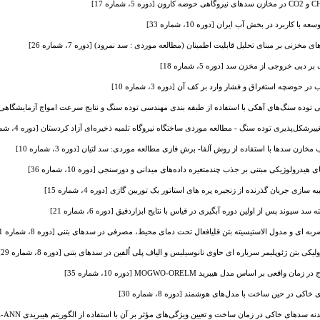
 کاربرد در بخش آب ایران [دوره 10، شماره 33]
خزنی بر مبنای تحلیل قابلیت اطمینان (مطالعه موردی : سد نمرود) [دوره 7، شماره 26]
بی خروجی از مخزن سد [دوره 5، شماره 18]
ضچه استغراق و فشار وارد بر کف آن [دوره 3، شماره 10]
توده سنگ‌های آهکی با استفاده از طبقه بندی مهندسی توده سنگ و نتایج سرعت امواج آزمایشگاهی [دوره 6، شم
رشکل‌پذیری توده سنگ - مطالعه موردی ساختگاه نیروگاه تلمبه ذخیره‌ای آزاد کردستان [دوره 4، شماره 13]
ن سدها با استفاده از روش آلفا- برش فازی مطالعه موردی: سد لتیان [دوره 3، شماره 10]
رولوژیکی مبتنی بر جذب چندمتغیره داده‌های میدانی و دورسنجی [دوره 10، شماره 36]
جریان گذرنده از زنجیره پره های استاتور یک توربین گازی [دوره 4، شماره 15]
سیوند پس از اولین دوره آبگیری در قیاس با نتایج ابزاردقیق [دوره 6، شماره 21]
ای و مدول الاستیسیته بتن قلیافعال تحت دمای محیط، مصرفی در سدهای بتنی [دوره 8، شماره 31]
تن ژئوپلیمر سرباره ای حاوی نانوسیلیس و الیاف پلی اُلفین در سدهای بتنی [دوره 8، شماره 29]
 بر اساس مدل هیبرید MOGWO-ORELM [دوره 10، شماره 35]
ی‌ در حین ساخت با مدل‌های هوشمند [دوره 8، شماره 30]
 ‌خاکی‌ در زمان ساخت و تعیین ویژگی‌های مؤثر بر آن با استفاده از الگوریتم هیبریدی WCA-ANN [دوره 8، شماره 29]