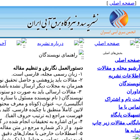
[
صفحه اصلی
]
بخش‌های اصلی
راهنمای نویسندگان
صفحه اصلی
آرشیو مجله و مقالات
دستورالعمل نگارش و تنظیم مقاله
۱- زبان رسمی مجله، فارسی است.
اطلاعات نشریه
۲- مقالات باید پژوهشی و حاصل تحقیق نو
نویسندگان
همزمان به مجلات دیگر ارسال نشده باشد.
داوران
۳- مقالات ارسالی باید به صورت دو ستونه (فاصله ستون ها ۶ میلی متر)، فونت BNazanin و سایز قلم ۱۲، بین ۱۰ تا
نویسندگان ( نام نویسنده مسئول با ستار
ثبت نام و اشتراک
انگلیسی). ب- عنوان (کوتاه و معرف محتوا
تماس با ما
تسهیلات پایگاه
فهرست مراجع (به ترتیب حروف الفبا).
۴- برای اشاره به تحقیقات انجام شده د
بایگانی مقالات زیر چاپ
شود و از ذکر شماره مرجع در متن مقاله 
نمایه ها
۵- اصطلاحات خارجی با معادل‌های دقیق و رسای فارسی در متن جایگزین شوند و اصطلاح انگیسی نیز در پاورقی ذکر شود.
۶- به تمامی تصاویر و جداول (با ذکر شماره) در متن اشاره شود.