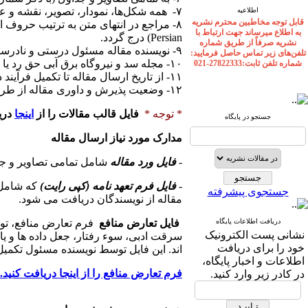
۷-
همه شکل‌ها، نمودار، تصویر، نقشه و 
اطلاعیه
قابل توجه مخاطبین محترم نشریه
۸-
مراجع در انتهای متن به ترتیب حروف الف
به اطلاع میرساند جهت ارتباط با
Persian) درج گردد.
نشریه صرفاً از طریق شماره
۹- نویسنده مقاله مسئول درستی و نادرستی مطالب و مراجع آن می باشد.
تلفن‌های زیر تماس حاصل فرمایید:
۱۰- مجله سد و نیروگاه برق آبی حق رد یا قبول مقالات را برای خود محفوظ می‌دارد.
شماره تلفن ثابت:27822333-021
۱۱- از تاریخ ارسال مقاله تا تکمیل فرآیند داوری
۱۲- وضعیت پذیرش و داوری مقاله از طریق پروفایل شخصی نویسنده مسئول مقاله قابل پیگیری است. لطفا از تماس تلفنی با دفتر نشریه خودداری فرمایید.
* توجه *
فایل قالب مقالات را از
اینجا
دری
جستجو در پایگاه
مدارک مورد نیاز ارسال مقاله
-
فایل ورد مقاله
شامل تمامی تصاویر و جد
-
فایل فرم تعهد نامه (کپی رایت)
که شامل ن
جستجوی پیشرفته
مقاله از نویسندگان دریافت می شود.
دریافت اطلاعات پایگاه
فایل تعارض منافع
فرم تعارض منافع، تواف
نشانی پست الکترونیک
سرقت ادبی، سوء رفتار، جعل داده ‏ها و یا 
خود را برای دریافت
‏اند. این فایل توسط نویسنده مسئول تکمی
اطلاعات و اخبار پایگاه،
فرم تعارض منافع را از اینجا دریافت کنید.
در کادر زیر وارد کنید.