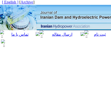
[ English ]
]
Archive
[