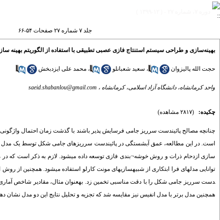
دوره ۷، شماره ۲۷ - ( ۱۲-۱۳۹۹ )
جلد ۷ شماره ۲۷ صفحات ۵۴-۶۶
بهینه‌سازی و طراحی سیستم استنتاج فازی عصبی تطبیقی با استفاده از الگوریتم بهینه سا
حجت الله پالیزوان
،
سعید شعبانلو
،
محمد علی ایزدبخش
واحد کرمانشاه، دانشگاه آزاد اسلامی، کرمانشاه ،
saeid.shabanlou@gmail.com
چکیده:
(۲۸۱۷ مشاهده)
چنانچه مصالح پائین­دست سرریز جامی فرسایش پذیر باشند با گذشت زمان احتمال واژگونی س
است. در این مطالعه، عمق آبشستگی در پائین­دست سرریزهای جامی شکل توسط یک مدل ترکیب
سازی ازدحام ذرات و روش خوشه¬بندی فازی توسعه داده می­شود. لازم به ذکر است که در
همچنین مدل برتر با مدل انفیس نیز مقایسه شد که تجزیه و تحلیل نتایج این دو مدل نشان ده