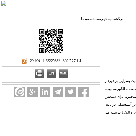
برگشت به فهرست نسخه ها
‎ 20.1001.1.23225882.1399.7.27.1.5
یت بسزایی برخوردار
قی، الگوریتم بهینه
 همچنین، برای سنجش
توانایی مدل­های فرا ابتکاری از شبیه­سازی­های مونت کارلو استفاده می­شود. همچنین از روش اعتبار سنجی چند لایه ای برای بررسی توانایی مدل­های مذکور بهره گرفته می­شود. این مدل مقادیر آبشستگی در پائین­
دست سرریز جامی شکل را با دقت مناسبی تخمین زد. به­عنوان مثال، مقادیر شاخص آماری درصد میانگین مطلق خطا و خطای جذر میانگین مربعات برای این مدل به­ترتیب مساوی 544/7 و 189/0 بدست آمد.