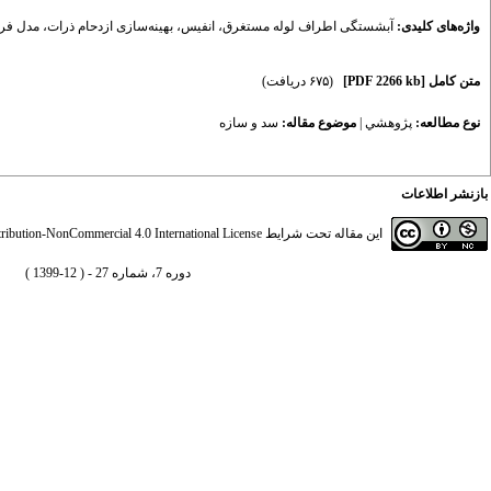
واژه‌های کلیدی:
آبشستگی اطراف لوله مستغرق
،
انفیس
،
بهینه‌سازی ازدحام ذرات
،
مدل فرا
متن کامل
[PDF 2266 kb]
(۶۷۵ دریافت)
نوع مطالعه:
پژوهشي
|
موضوع مقاله:
سد و سازه
بازنشر اطلاعات
این مقاله تحت شرایط
ibution-NonCommercial 4.0 International License
دوره 7، شماره 27 - ( 12-1399 )