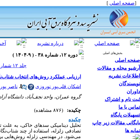
[
صفحه اصلی
]
بخش‌های اصلی
دوره ۱۲، شماره ۳۸ - ( ۹-۱۴۰۴ )
صفحه اصلی
جلد ۱۲ شماره ۳۸ صفحات ۹۳-۸۲
آرشیو مجله و مقالات
اطلاعات نشریه
ارزیابی عملکرد روش‌های انتخاب شتاب‌ن
نویسندگان
اشکان قلی‌پور نوروزی
،
ناصر پور
داوران
گروه عمران، واحد نجف‌آباد، دانشگاه آزاد 
ثبت نام و اشتراک
تماس با ما
چکیده:
(۸۷۶ مشاهده)
تسهیلات پایگاه
چکیده
بایگانی مقالات زیر چاپ
تحلیل دینامیکی سدهای خاکی، به علت تعد
نمایه ها
تصادفی زلزله، استفاده از چند شتاب‌ن
می‌شود. در مهندسی زلزله روش‌هایی برا