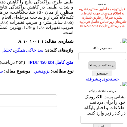
طیف طرح، پراکندگی نتایج را کاهش دهن
اطلاعیه
و شدت طیفی در کاهش پراکندگی نتایج 
قابل توجه مخاطبین محترم نشریه
منظور، از میان
۱۵۰
شتاب‌نگاشت، در ه
به اطلاع میرساند جهت ارتباط با
تکیه‌گاه گیردار و ساخت مرحله‌ای انجام گ
نشریه صرفاً از طریق شماره
تلفن‌های زیر تماس حاصل فرمایید:
(
3.66
سانتی‌متر) و ضریب تغییرات (
1.05)
شماره تلفن ثابت:27822333-021
ضریب تغییرات
1.73
و
1.79،
بهترین عملکر
است
.
شماره‌ی مقاله: A-۱۰-۱۰۰۱-۱
جستجو در پایگاه
واژه‌های کلیدی:
سد خاکی همگن
،
تحلیل 
متن کامل
[PDF 450 kb]
(۲۵۴ دریافت)
نوع مطالعه:
پژوهشي
|
موضوع مقاله:
سد
جستجوی پیشرفته
دریافت اطلاعات پایگاه
نشانی پست الکترونیک
خود را برای دریافت
اطلاعات و اخبار پایگاه،
در کادر زیر وارد کنید.