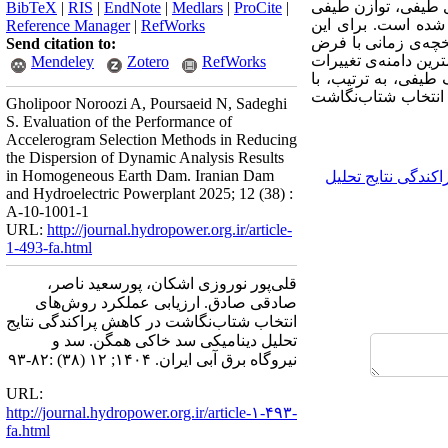
ی طیفی، توازن طیفی
BibTeX
|
RIS
|
EndNote
|
Medlars
|
ProCite
|
شده است. برای این
Reference Manager
|
RefWorks
خچه‌ی زمانی با فرض
Send citation to:
ن دامنه‌ی تغییرات
Mendeley
Zotero
RefWorks
یفی، به ترتیب، با
ش انتخاب شتاب‌نگاشت
Gholipoor Noroozi A, Poursaeid N, Sadeghi
S. Evaluation of the Performance of
Accelerogram Selection Methods in Reducing
the Dispersion of Dynamic Analysis Results
in Homogeneous Earth Dam. Iranian Dam
اکندگی نتایج تحلیل
and Hydroelectric Powerplant 2025; 12 (38) :
A-10-1001-1
URL:
http://journal.hydropower.org.ir/article-
1-493-fa.html
قلی‌پور نوروزی اشکان، پورسعید ناصر،
صادقی صادق. ارزیابی عملکرد روش‌های
انتخاب شتاب‌نگاشت در کاهش پراکندگی نتایج
تحلیل دینامیکی سد خاکی همگن. سد و
نیروگاه برق آبی ایران. ۱۴۰۴; ۱۲ (۳۸) :۸۲-۹۳
URL:
http://journal.hydropower.org.ir/article-۱-۴۹۳-
fa.html