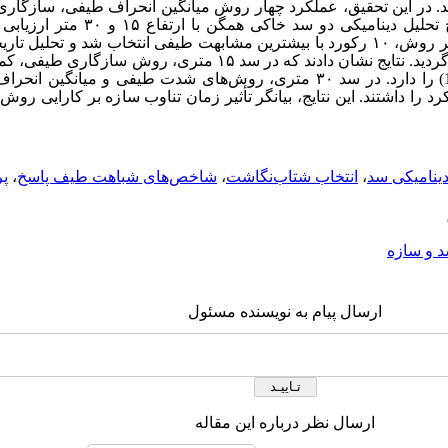
د. در این تحقیق، عملکرد چهار روش میانگین انحراف طیفی، سازگار
تحلیل دینامیکی دو سد خاکی همگن با ارتفاع
۱۵
و
۳۰
متر ارزیابی 
ر روش،
۱۰
رکورد با بیشترین مشابهت طیفی انتخاب شد و تحلیل تاری
ردید. نتایج نشان دادند که در سد
۱۵
متری، روش سازگاری طیفی، کمتری
را دارد. در سد
۳۰
متری، روش‌های شدت طیفی و میانگین انحراف ط
د را داشتند. این نتایج، بیانگر تأثیر زمان تناوب سازه بر کارایی رو
دینامیکی سد
،
انتخاب شتاب‌نگاشت
،
شاخص‌های شباهت طیف پاسخ
،
پر
 و سازه
ارسال پیام به نویسنده مسئول
ارسال نظر درباره این مقاله